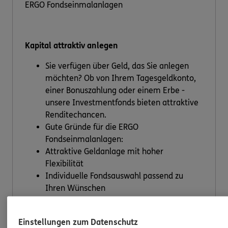
ERGO Fondseinmalanlagen
Kapital attraktiv anlegen
Sie verfügen über Geld, das Sie anlegen
möchten? Ob von Ihrem Tagesgeldkonto,
einer Bonuszahlung oder einem Erbe -
unsere Investmentfonds bieten attraktive
Renditechancen.
Gute Gründe für die ERGO
Fondseinmalanlagen:
Attraktive Geldanlage mit hoher
Flexibilität
Individuelle Fondsauswahl passend zu
Ihren Wünschen
Investitionen in einen oder mehrere Fonds
Mit der MEAG steht Ihnen ein starker
Einstellungen zum Datenschutz
Partner für Investmentprodukte zur