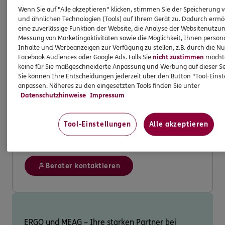
Verfügung
Wenn Sie auf "Alle akzeptieren" klicken, stimmen Sie der Speicherung 
und ähnlichen Technologien (Tools) auf Ihrem Gerät zu. Dadurch ermö
Sichern Sie sich jetzt einen 100€
Amazon-
eine zuverlässige Funktion der Website, die Analyse der Websitenutzun
Gutschein
* bei Abschluss
Messung von Marketingaktivitäten sowie die Möglichkeit, Ihnen persona
Risikohinweise: Der Wert der Fondsanteile
Inhalte und Werbeanzeigen zur Verfügung zu stellen, z.B. durch die N
und deren Erträge können sowohl steigen
Facebook Audiences oder Google Ads. Falls Sie
nicht zustimmen
möchten
keine für Sie maßgeschneiderte Anpassung und Werbung auf dieser Se
als auch fallen. Und es besteht die
Sie können Ihre Entscheidungen jederzeit über den Button "Tool-Eins
Möglichkeit, dass Sie am Ende der
anpassen. Näheres zu den eingesetzten Tools finden Sie unter
Ansparphase bei einer Rückgabe von
Datenschutzhinweise
Impressum
Anteilen nicht den vollen investierten
Betrag zurückerhalten. Fonds unterliegen
Tool-Einstellungen
Alle akzeptieren
zudem den allgemeinen Markt- und
Zinsänderungsrisiken.
Berater kontaktieren
ERGO und MEAG – Ihre starken Partner bei