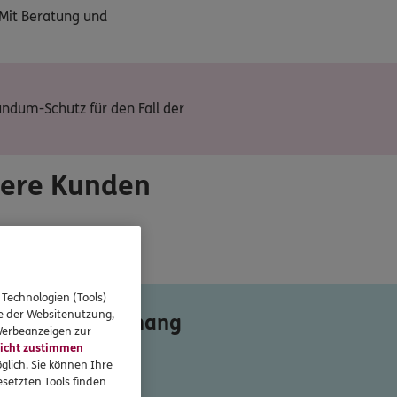
 Mit Beratung und
undum-Schutz für den Fall der
sere Kunden
 Technologien (Tools)
se der Websitenutzung,
ägele in Backnang
 Werbeanzeigen zur
icht zustimmen
glich. Sie können Ihre
setzten Tools finden