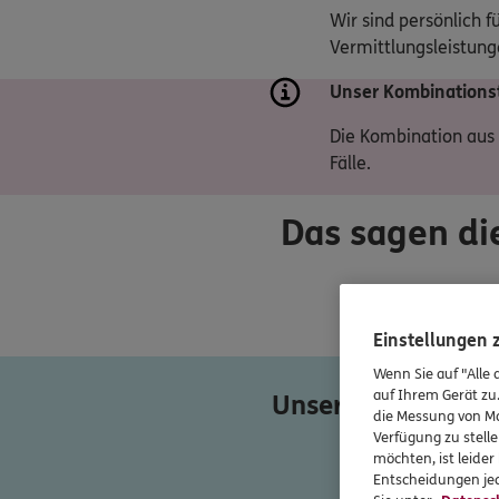
Wir sind persönlich f
Vermittlungsleistunge
Unser Kombinationst
Die Kombination aus 
Fälle.
Das sagen di
Einstellungen
Wenn Sie auf "Alle 
auf Ihrem Gerät zu
Unser Team am St
die Messung von Ma
Verfügung zu stelle
möchten, ist leide
Entscheidungen jed