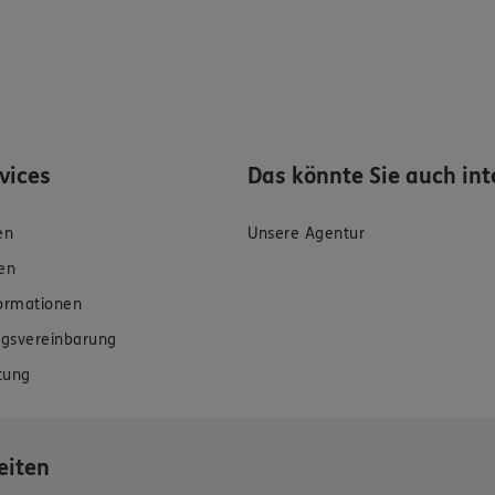
rvices
Das könnte Sie auch int
en
Unsere Agentur
en
formationen
gsvereinbarung
tung
eiten