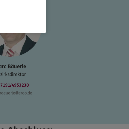
arc
Bäuerle
zirksdirektor
07191/4953230
baeuerle@ergo.de