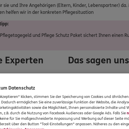
ür sie und Ihre Angehörigen (Eltern, Kinder, Lebenspartner) da.
n helfen wir in der konkreten Pflegesituation
ipp:
Pflegetagegeld und Pflege Schutz Paket sichert Ihnen einen R
e Experten
Das sagen un
 zum Datenschutz
UNSER TEAM
akzeptieren" klicken, stimmen Sie der Speicherung von Cookies und ähnlichen
. Dadurch ermöglichen Sie eine zuverlässige Funktion der Website, die Analy
andort
ERGO DKV Versicherung Roland H
rketingaktivitäten sowie die Möglichkeit, Ihnen personalisierte Inhalte und
n, z.B. durch die Nutzung von Facebook Audiences oder Google Ads. Falls Sie
n
r keine für Sie maßgeschneiderte Anpassung und Werbung auf dieser Seite mö
erzeit über den Button "Tool-Einstellungen" anpassen. Näheres zu den einge