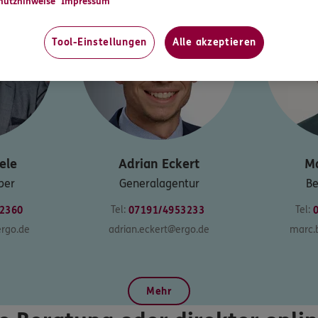
hutzhinweise
Impressum
Tool-Einstellungen
Alle akzeptieren
ele
Adrian
Eckert
M
ber
Generalagentur
Be
Tel:
Tel:
2360
07191/4953233
rgo.de
adrian.eckert@ergo.de
marc.
Mehr