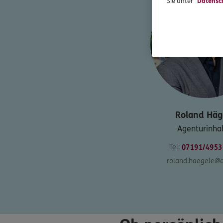
Sie unter
Datensc
Roland
Häg
Agenturinha
Tel:
07191/4953
roland.haegele@e