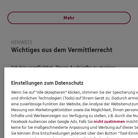
Mehr
HINWEIS
Wichtiges aus dem Vermittlerrecht
Ich bin verpflichtet, Ihnen Auskünfte zu meiner
Person zu geben. Sowohl Ihr Schutz als Verbraucher
sowie auch gesetzliche Regelungen halten mich
Einstellungen zum Datenschutz
dazu an. Ich biete Beratung an, für die
Wenn Sie auf "Alle akzeptieren" klicken, stimmen Sie der Speicherung 
Versicherungsvermittlung erhalte ich Provision,
und ähnlichen Technologien (Tools) auf Ihrem Gerät zu. Dadurch ermö
ferner sonstige Zuwendungen.
eine zuverlässige Funktion der Website, die Analyse der Websitenutzun
Messung von Marketingaktivitäten sowie die Möglichkeit, Ihnen persona
Inhalte und Werbeanzeigen zur Verfügung zu stellen, z.B. durch die N
Mehr Informationen
Facebook Audiences oder Google Ads. Falls Sie
nicht zustimmen
möchten
keine für Sie maßgeschneiderte Anpassung und Werbung auf dieser Se
Sie können Ihre Entscheidungen jederzeit über den Button "Tool-Eins