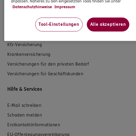
anpassen. Näheres zu den eingesetzten Tools finden Sie unter
Datenschutzhinweise
Impressum
Produkte
Tool-Einstellungen
Alle akzeptieren
Zahnversicherungen
Kfz-Versicherung
Krankenversicherung
Versicherungen für den privaten Bedarf
Versicherungen für Geschäftskunden
Hilfe & Services
E-Mail schreiben
Schaden melden
Erstkontaktinformationen
EU-Offenlegungsvereinbarung