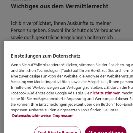
Wichtiges aus dem Vermittlerrecht
Ich bin verpflichtet, Ihnen Auskünfte zu meiner
Person zu geben. Sowohl Ihr Schutz als Verbraucher
sowie auch gesetzliche Regelungen halten mich
dazu an. Ich biete Beratung an, für die
Versicherungsvermittlung erhalte ich Provision,
Einstellungen zum Datenschutz
ferner sonstige Zuwendungen.
Wenn Sie auf "Alle akzeptieren" klicken, stimmen Sie der Speicherung 
und ähnlichen Technologien (Tools) auf Ihrem Gerät zu. Dadurch ermö
Mehr Informationen
eine zuverlässige Funktion der Website, die Analyse der Websitenutzun
Messung von Marketingaktivitäten sowie die Möglichkeit, Ihnen persona
Inhalte und Werbeanzeigen zur Verfügung zu stellen, z.B. durch die N
Facebook Audiences oder Google Ads. Falls Sie
nicht zustimmen
möchten
keine für Sie maßgeschneiderte Anpassung und Werbung auf dieser Se
Sie können Ihre Entscheidungen jederzeit über den Button "Tool-Eins
Produkte
anpassen. Näheres zu den eingesetzten Tools finden Sie unter
Datenschutzhinweise
Impressum
Zahnversicherungen
Tool-Einstellungen
Alle akzeptieren